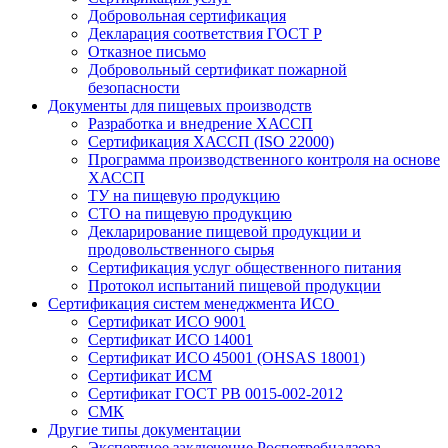
Добровольная сертификация
Декларация соответствия ГОСТ Р
Отказное письмо
Добровольный сертификат пожарной
безопасности
Документы для пищевых производств
Разработка и внедрение ХАССП
Сертификация ХАССП (ISO 22000)
Программа производственного контроля на основе
ХАССП
ТУ на пищевую продукцию
СТО на пищевую продукцию
Декларирование пищевой продукции и
продовольственного сырья
Сертификация услуг общественного питания
Протокол испытаний пищевой продукции
Сертификация систем менеджмента ИСО
Сертификат ИСО 9001
Сертификат ИСО 14001
Сертификат ИСО 45001 (OHSAS 18001)
Сертификат ИСМ
Сертификат ГОСТ РВ 0015-002-2012
СМК
Другие типы документации
Экспертное заключение Роспотребнадзора