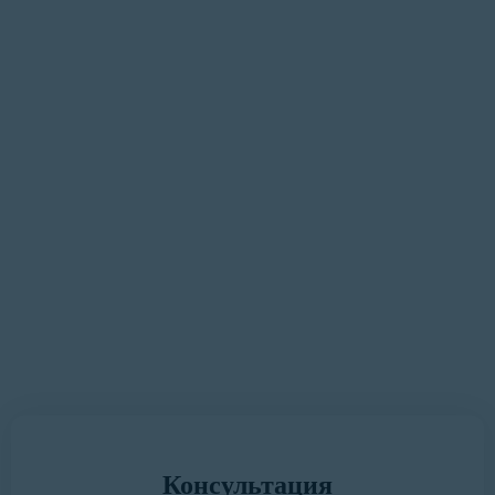
«Наша цель — сделать процесс
оформления документации
максимально удобным и
быстрым для Вас»
У вас есть замечания или предложения?
Мы всегда готовы выслушать.
Написать руководителю
Консультация